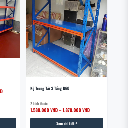
Kệ Trung Tải 3 Tầng R60
NĐ
2 kích thước
1.580.000 VNĐ – 1.870.000 VNĐ
Xem chi tiết