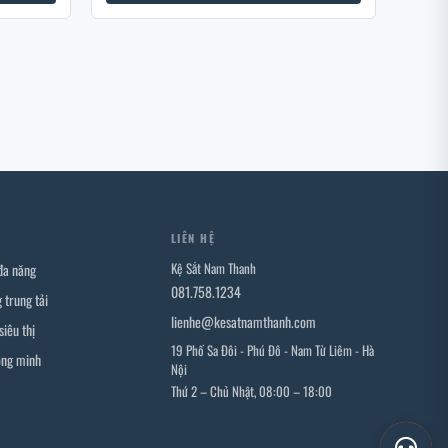
M
LIÊN HỆ
Kệ Sắt Nam Thanh
 đa năng
081.758.1234
 trung tải
lienhe@kesatnamthanh.com
siêu thị
19 Phố Sa Đôi - Phú Đô - Nam Từ Liêm - Hà
ông minh
Nội
Thứ 2 – Chủ Nhật, 08:00 – 18:00