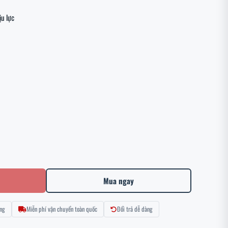
u lực

Mua ngay
ng
Miễn phí vận chuyển toàn quốc
Đổi trả dễ dàng