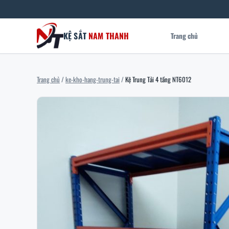
KỆ SẮT
NAM THANH
Trang chủ
Trang chủ
/
ke-kho-hang-trung-tai
/
Kệ Trung Tải 4 tầng NT6012