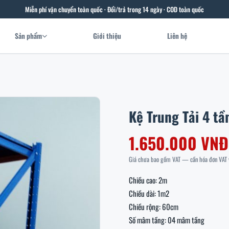
Miễn phí vận chuyển toàn quốc · Đổi/trả trong 14 ngày · COD toàn quốc
Sản phẩm
Giới thiệu
Liên hệ
Kệ Trung Tải 4 t
1.650.000 VNĐ
Giá chưa bao gồm VAT — cần hóa đơn VAT v
Chiều cao: 2m

Chiều dài: 1m2

Chiều rộng: 60cm

Số mâm tầng: 04 mâm tầng
