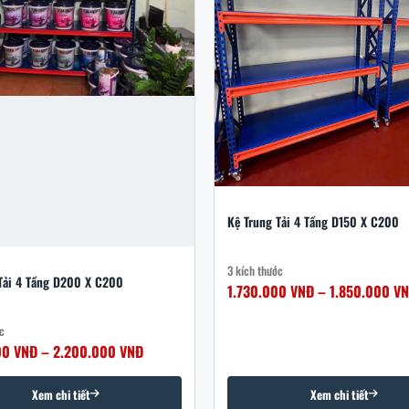
Kệ Trung Tải 4 Tầng D150 X C200
3 kích thước
Tải 4 Tầng D200 X C200
1.730.000 VNĐ – 1.850.000 V
c
00 VNĐ – 2.200.000 VNĐ
Xem chi tiết
Xem chi tiết