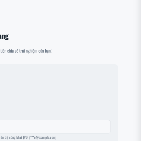
àng
tiên chia sẻ trải nghiệm của bạn!
iển thị công khai (VD: j***n@example.com)