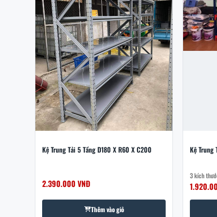
Kệ Trung Tải 5 Tầng D180 X R60 X C200
Kệ Trung 
3 kích thướ
2.390.000 VNĐ
1.920.0
Thêm vào giỏ