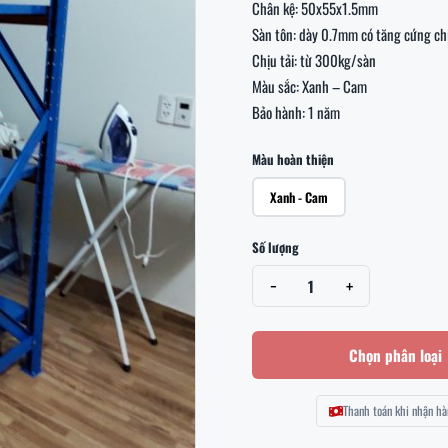
Chân kệ: 50x55x1.5mm

Sàn tôn: dày 0.7mm có tăng cứng chị
Chịu tải: từ 300kg/sàn

Màu sắc: Xanh – Cam

Bảo hành: 1 năm
Màu hoàn thiện
Xanh - Cam
Số lượng
−
+
1
Chọn phân loại
Thanh toán khi nhận hà